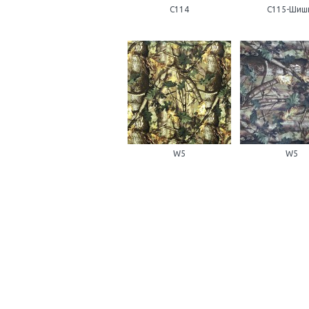
С114
С115-Шиш
W5
W5