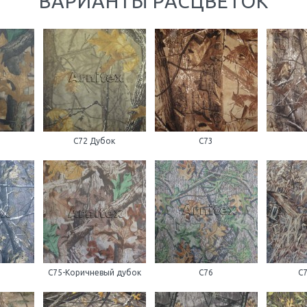
ВАРИАНТЫ РАСЦВЕТОК
С72 Дубок
С73
С75-Коричневый дубок
С76
С7