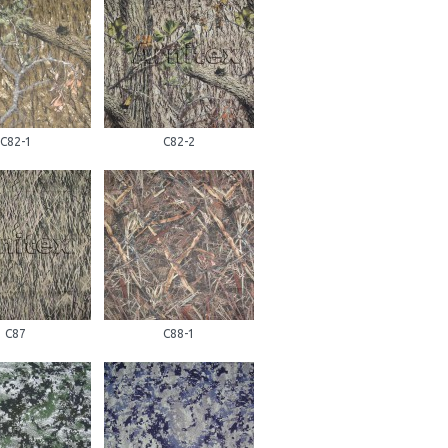
С82-1
С82-2
С87
С88-1