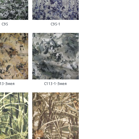
С95
С95-1
13-Змея
С113-1-Змея