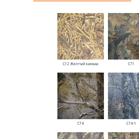
C12 Желтый камыш
С71
С74
С74-1