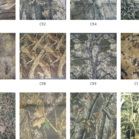
С92
С94
С98
С99
С1