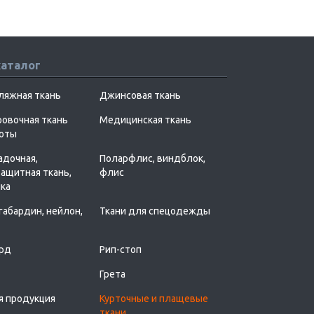
каталог
ляжная ткань
Джинсовая ткань
овочная ткань
Медицинская ткань
хоты
адочная,
Поларфлис, виндблок,
ащитная ткань,
флис
ка
 габардин, нейлон,
Ткани для спецодежды
рд
Рип-стоп
Грета
я продукция
Курточные и плащевые
ткани