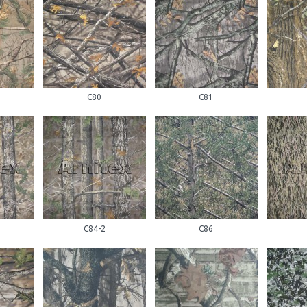
С80
С81
С84-2
С86