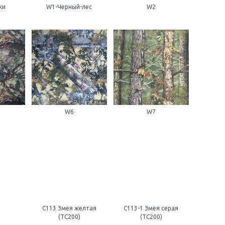
ки
W1-Черный-лес
W2
W6
W7
С113 Змея желтая
С113-1 Змея серая
(ТС200)
(ТС200)