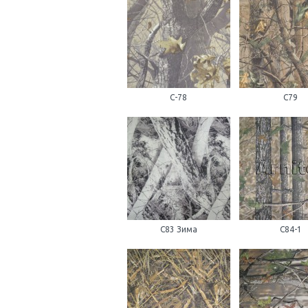
С-78
С79
С83 Зима
С84-1