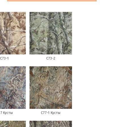
С73-1
С73-2
7 Кусты
С77-1 Кусты