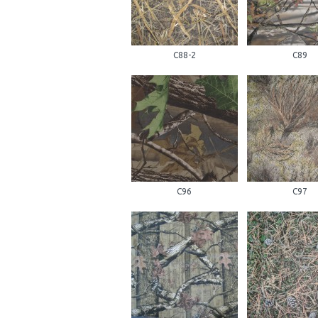
С88-2
С89
С96
С97