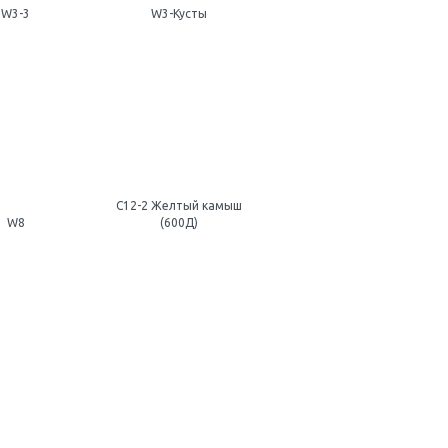
W3-3
W3-Кусты
С12-2 Желтый камыш
W8
(600Д)