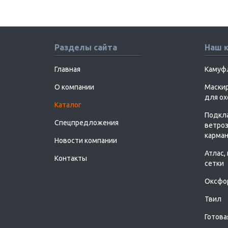
Разделы сайта
Наш 
Главная
Камуф
О компании
Маскир
для о
Каталог
Подкл
Спецпредложения
ветроз
карман
Новости компании
Атлас,
Контакты
сетки
Оксфо
Твил
Готова