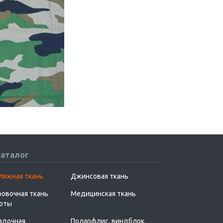
каталог
ляжная ткань
Джинсовая ткань
овочная ткань
Медицинская ткань
хоты
адочная,
Поларфлис, виндблок,