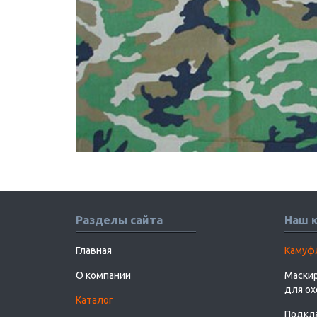
Разделы сайта
Наш 
Главная
Камуф
О компании
Маскир
для о
Каталог
Подкл