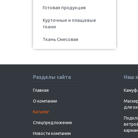
Готовая продукция
Курточные и плащевые
ткани
Ткань Смесовая
Разделы сайта
Наш 
Главная
Камуф
О компании
Маскир
для о
Каталог
Подкл
Спецпредложения
ветроз
карман
Новости компании