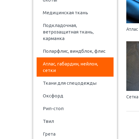
Медицинская ткань
Подкладочная,
Атлас
ветрозащитная ткань,
карманка
Поларфлис, виндблок, флис
Атлас, габардин, нейлон,
сетки
Ткани для спецодежды
Оксфорд
Сетка
Рип-стоп
Твил
Грета