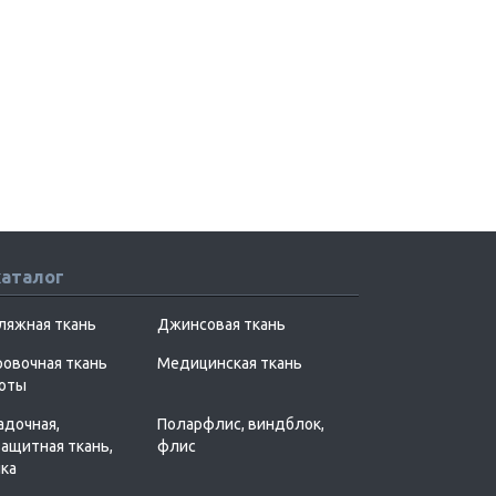
каталог
ляжная ткань
Джинсовая ткань
овочная ткань
Медицинская ткань
хоты
адочная,
Поларфлис, виндблок,
ащитная ткань,
флис
ка