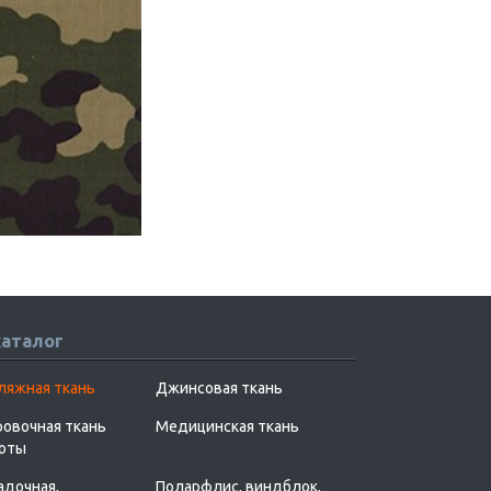
каталог
ляжная ткань
Джинсовая ткань
овочная ткань
Медицинская ткань
хоты
адочная,
Поларфлис, виндблок,