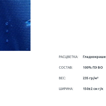
РАСЦВЕТКА:
Гладкокраш
СОСТАВ:
100% ПЭ ВО
ВЕС:
235 гр/м²
ШИРИНА:
150±2 см г/к