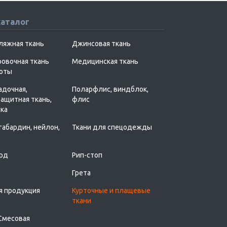
каталог
ляжная ткань
Джинсовая ткань
овочная ткань
Медицинская ткань
хоты
адочная,
Поларфлис, виндблок,
ащитная ткань,
флис
ка
 габардин, нейлон,
Ткани для спецодежды
рд
Рип-стоп
Грета
я продукция
Курточные и плащевые
ткани
Смесовая