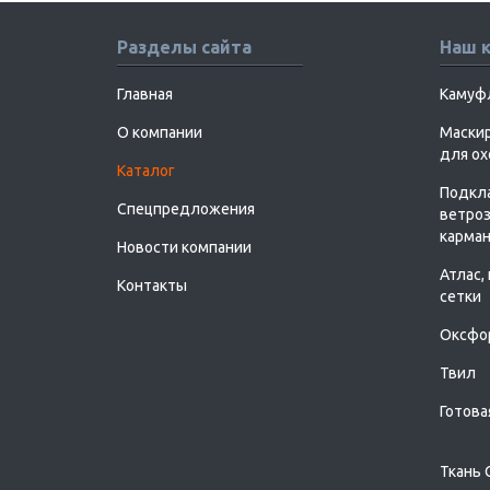
Разделы сайта
Наш 
Главная
Камуф
О компании
Маскир
для о
Каталог
Подкл
Спецпредложения
ветроз
карман
Новости компании
Атлас,
Контакты
сетки
Оксфо
Твил
Готова
Ткань 