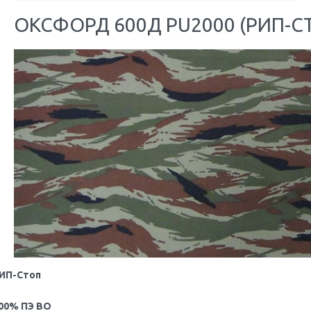
ОКСФОРД 600Д PU2000 (РИП-С
ИП-Стоп
00% ПЭ ВО