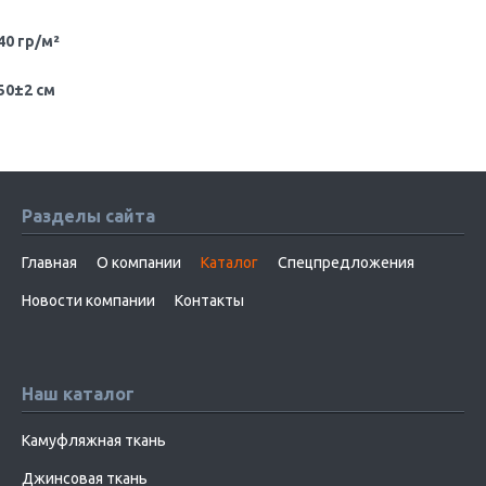
40 гр/м²
50±2 см
Разделы сайта
Главная
О компании
Каталог
Спецпредложения
Новости компании
Контакты
Наш каталог
Камуфляжная ткань
Джинсовая ткань