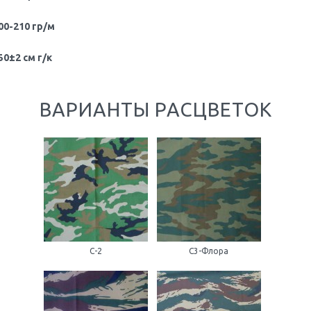
00-210 гр/м
50±2 см г/к
ВАРИАНТЫ РАСЦВЕТОК
C-2
C3-Флора