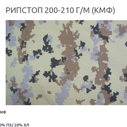
РИПСТОП 200-210 Г/М (КМФ)
МФ
0% ПЭ/ 20% ХЛ