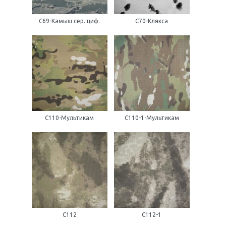
С69-Камыш сер. циф.
С70-Клякса
С110-Мультикам
С110-1-Мультикам
С112
С112-1