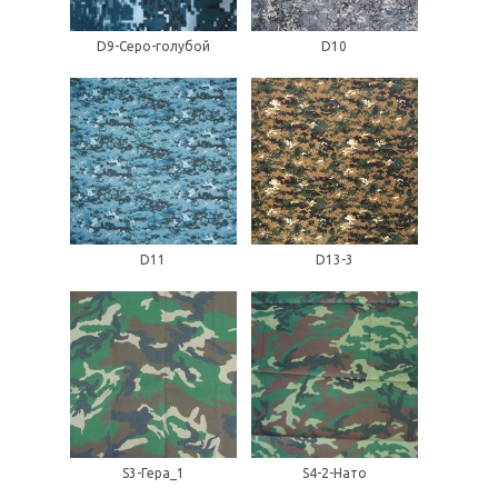
D9-Серо-голубой
D10
D11
D13-3
S3-Гера_1
S4-2-Нато