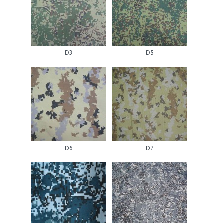
D3
D5
D6
D7