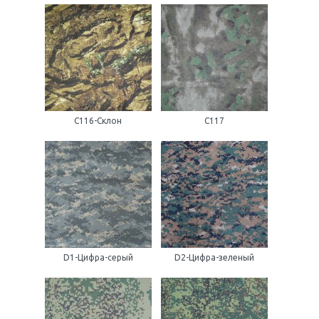
С116-Склон
С117
D1-Цифра-серый
D2-Цифра-зеленый