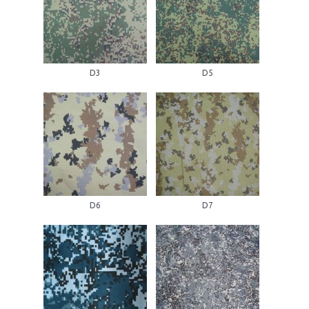
D3
D5
D6
D7