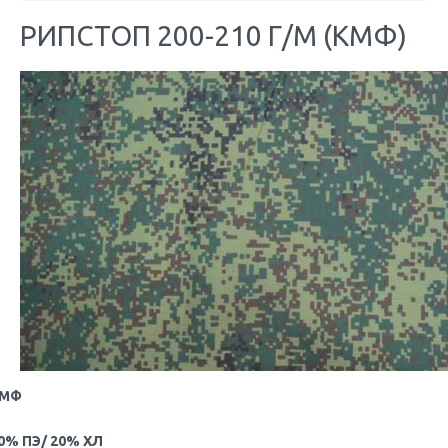
РИПСТОП 200-210 Г/М (КМФ)
МФ
0% ПЭ/ 20% ХЛ