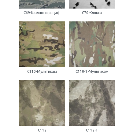
С69-Камыш сер. циф.
С70-Клякса
С110-Мультикам
С110-1-Мультикам
С112
С112-1