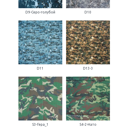
D9-Серо-голубой
D10
D11
D13-3
S3-Гера_1
S4-2-Нато