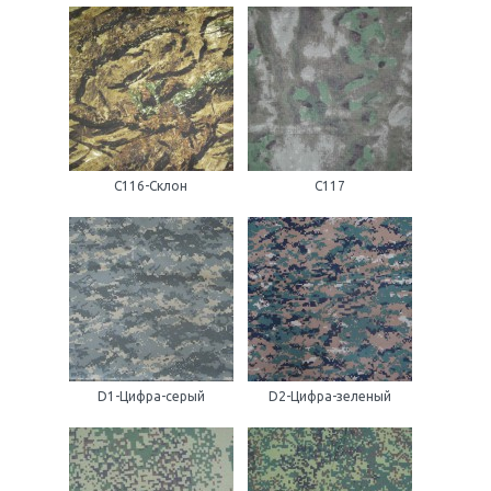
С116-Склон
С117
D1-Цифра-серый
D2-Цифра-зеленый