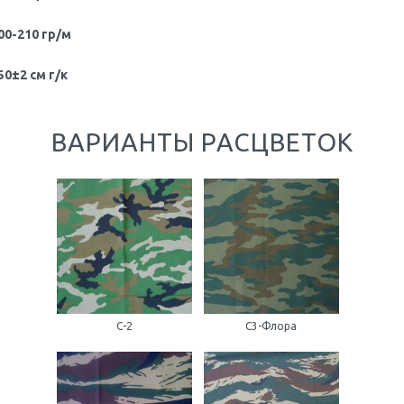
00-210 гр/м
50±2 см г/к
ВАРИАНТЫ РАСЦВЕТОК
C-2
C3-Флора