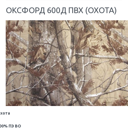
ОКСФОРД 600Д ПВХ (ОХОТА)
хота
00% ПЭ ВО