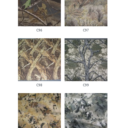
С96
С97
С98
С99