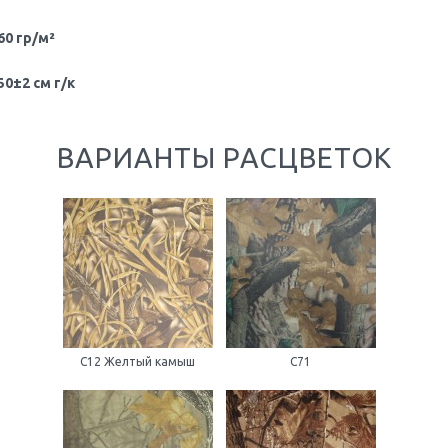
60 гр/м²
50±2 см г/к
ВАРИАНТЫ РАСЦВЕТОК
C12 Желтый камыш
С71