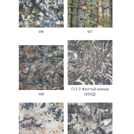
W6
W7
С12-2 Желтый камыш
W8
(600Д)