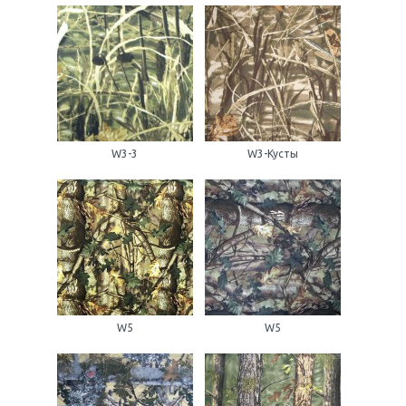
W3-3
W3-Кусты
W5
W5