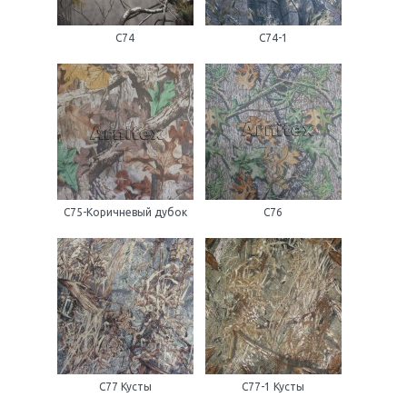
С74
С74-1
С75-Коричневый дубок
С76
С77 Кусты
С77-1 Кусты