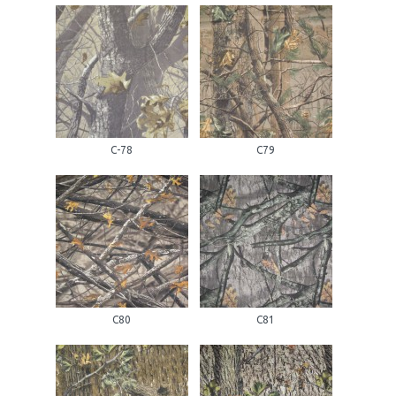
С-78
С79
С80
С81