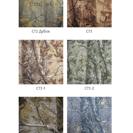
С72 Дубок
С73
С73-1
С73-2