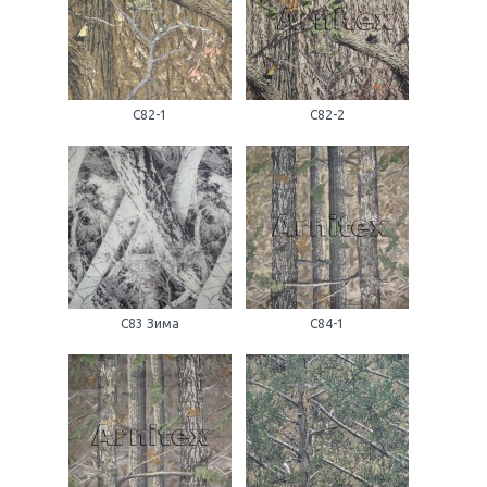
С82-1
С82-2
С83 Зима
С84-1