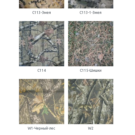
С113-Змея
С113-1-Змея
С114
С115-Шишки
W1-Черный-лес
W2