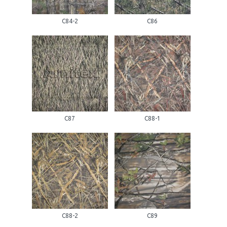
С84-2
С86
С87
С88-1
С88-2
С89