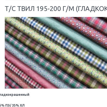
Т/С ТВИЛ 195-200 Г/М (ГЛАДК
ладкокрашенный
5% ПЭ/ 35% ХЛ