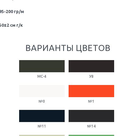
95-200 гр/м
50±2 см г/к
ВАРИАНТЫ ЦВЕТОВ
МС-4
У8
№0
№1
№11
№14