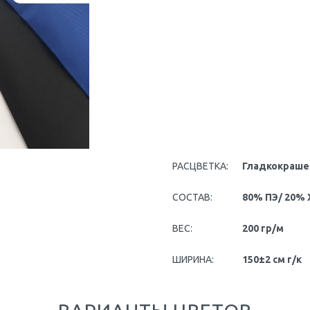
РАСЦВЕТКА:
Гладкокраш
СОСТАВ:
80% ПЭ/ 20% 
ВЕС:
200 гр/м
ШИРИНА:
150±2 см г/к