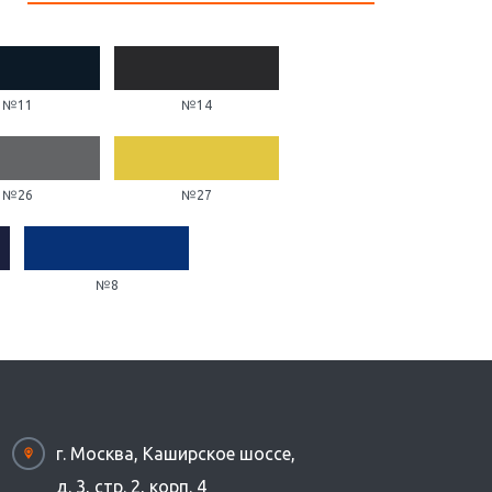
№11
№14
№26
№27
№8
г. Москва, Каширское шоссе,
д. 3, стр. 2, корп. 4