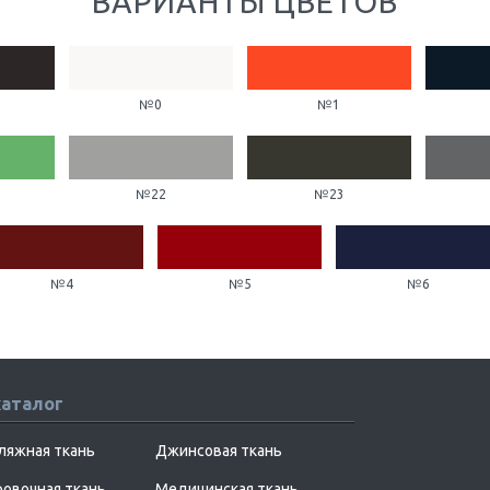
ВАРИАНТЫ ЦВЕТОВ
№0
№1
№22
№23
№4
№5
№6
каталог
ляжная ткань
Джинсовая ткань
овочная ткань
Медицинская ткань