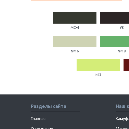
МС-4
У8
№16
№18
№3
Разделы сайта
Наш 
Главная
Камуф
О компании
Маскир